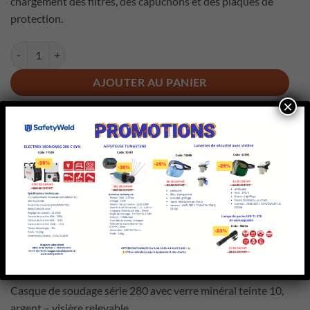
chargement des filtres, des capuchons et des plaques de
protection.
quantité de JACKSON CASQUE DE SOUDAGE SÉRIE 280
AJOUTER AU PANIER
×
UGS :
12698
Catégorie :
Casques / lunettes de soudage
DESCRIPTION
Casque de soudage série 280 avec verre minéral teinte 10,
argent – visière relevable