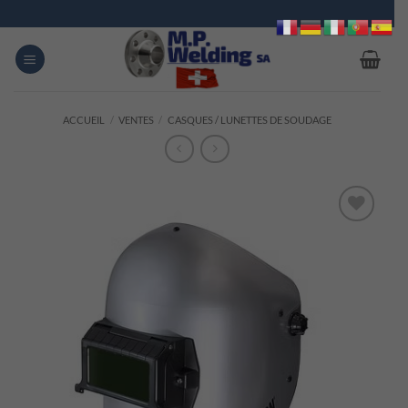
Passer
au
contenu
ACCUEIL
/
VENTES
/
CASQUES / LUNETTES DE SOUDAGE
Ajouter
à la
liste
d’envies