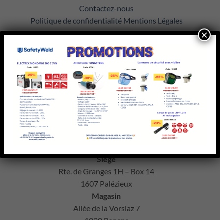
Contactez-nous
Politique de confidentialité
Mentions Légales
×
COMMANDER EN LIGNE
Modes de paiement
Frais de livraison
Retour de marchandise
Directives de renvoi
CONTACTEZ-NOUS
Siège
Rte. de Granges 1H – Box 14
1607 Palézieux
Magasin
Allée de la Vorsiaz 7