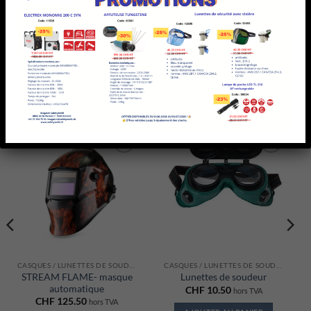
PRODUITS SIMILAIRES
Ajouter
Ajouter
à la liste
à la liste
d’envies
d’envies
CASQUES / LUNETTES DE SOUDAGE
CASQUES / LUNETTES DE SOUDAGE
STREAM FLAME- masque
Lunettes de soudeur
automatique
CHF
10.50
hors TVA
CHF
125.50
hors TVA