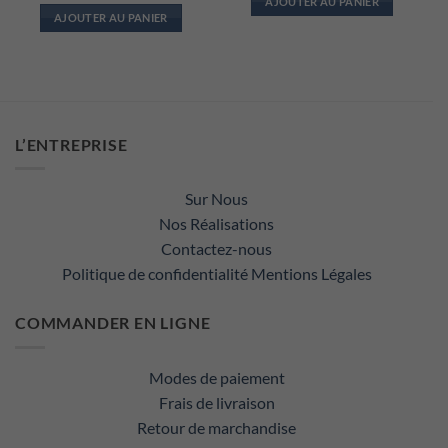
AJOUTER AU PANIER
AJOUTER AU PANIER
l
53.80.
L’ENTREPRISE
Sur Nous
Nos Réalisations
Contactez-nous
Politique de confidentialité
Mentions Légales
COMMANDER EN LIGNE
Modes de paiement
Frais de livraison
Retour de marchandise