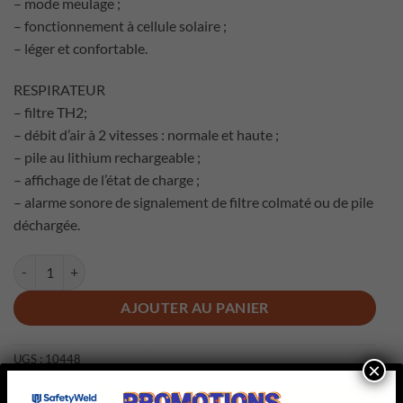
– mode meulage ;
– fonctionnement à cellule solaire ;
– léger et confortable.
RESPIRATEUR
– filtre TH2;
– débit d’air à 2 vitesses : normale et haute ;
– pile au lithium rechargeable ;
– affichage de l’état de charge ;
– alarme sonore de signalement de filtre colmaté ou de pile
déchargée.
quantité de AIRLITE
AJOUTER AU PANIER
UGS :
10448
×
Catégorie :
Casques / lunettes de soudage