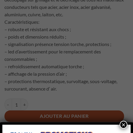
conducteurs tels que acier, acier inox, acier galvanisé,
aluminium, cuivre, laiton, etc.
Caractéristiques:
– robuste et résistant aux chocs ;
– poids et dimensions réduits ;
– signalisation présence tension torche, protections ;
– led d’avertissement pour le remplacement des
consommables ;
– refroidissement automatique torche ;
– affichage de la pression d’air ;
– protections thermostatique, survoltage, sous-voltage,
surcourant, absence d’ air.
quantité de Technology Plasma 60 XT
AJOUTER AU PANIER
×