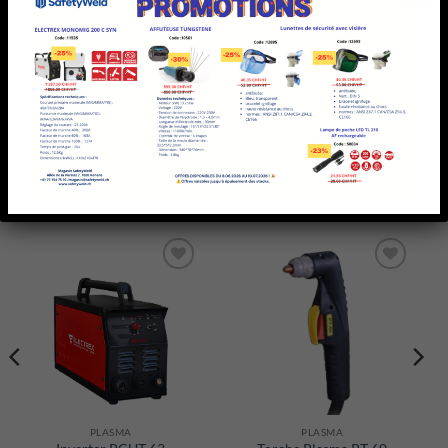
UGS :
10619
Catégorie :
Plasma
PRODUITS SIMILAIRES
Ajouter
Ajouter
à la liste
à la liste
d’envies
d’envies
PLASMA
PLASMA