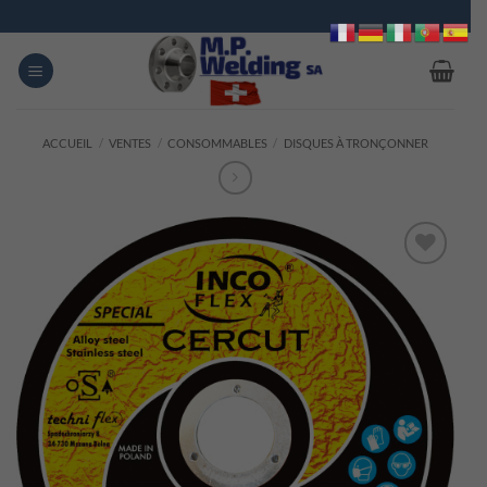
Passer
au
contenu
ACCUEIL
/
VENTES
/
CONSOMMABLES
/
DISQUES À TRONÇONNER
Ajouter
à la
liste
d’envies