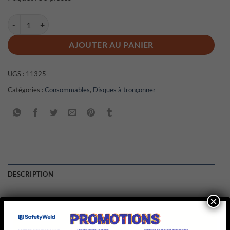
quantité de Disque à tronçonner Cercut- ligne spécial
AJOUTER AU PANIER
UGS :
11325
Catégories :
Consommables
,
Disques à tronçonner
DESCRIPTION
Disques composés de grains abrasifs céramiques. Conçus
×
pour meuler et couper des matériaux durs : aciers
fortement alliés, aciers spéciaux et aciers inoxydables.