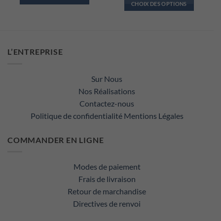
CHF 80
CHOIX DES OPTIONS
à
Ce
CHF 11
Ce
produit
produit
a
a
plusieurs
plusieurs
variations.
L’ENTREPRISE
variations.
Les
Les
options
options
Sur Nous
peuvent
peuvent
Nos Réalisations
être
être
choisies
Contactez-nous
choisies
sur
Politique de confidentialité
Mentions Légales
sur
la
la
page
COMMANDER EN LIGNE
page
du
du
produit
produit
Modes de paiement
Frais de livraison
Retour de marchandise
Directives de renvoi