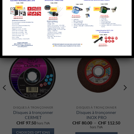
Grand confort de travail et plus grande agressivité dans
l’usinage.
PRODUITS SIMILAIRES
Ajouter
Ajouter
à la liste
à la liste
d’envies
d’envies
DISQUES À TRONÇONNER
DISQUES À TRONÇONNER
Disques à tronçonner
Disques à tronçonner
CERMET
INOX PRO
Plage
CHF
97.50
CHF
80.00
–
CHF
112.50
hors TVA
de
hors TVA
prix :
CHOIX DES OPTIONS